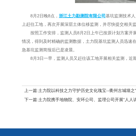
8月2日晚8点，
浙江土力勘测院有限公司
基坑监测技术人
上赶往工地，再次开展深层土体位移监测，并尽快提交相关
按照工作安排，监测人员8月2日上午已按原计划方案开
情况，得到及时精确的监测数据，土力院基坑监测人员迅速
急基坑监测简报后已是凌晨。
8月3日一早，监测人员又赶往该工地开展相关监测，近
上一篇:土力院以科技之力守护历史文化瑰宝--衢州古城墙之“
下一篇:土力院携手地物院、安环公司、监理公司开展“人人